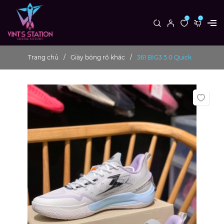
0
0
Trang chủ
Giày bóng rổ khác
361 BIG3 5.0 Quick