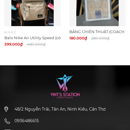
BẢNG CHIẾN THUẬT (COACH
KHÁC
BOARD)
Balo Nike Air Utility Speed (có
180.000₫
280.000₫
túi Air)
399.000₫
480.000₫
48/2 Nguyễn Trãi, Tân An, Ninh Kiều, Cần Thơ
0936486615