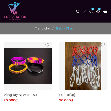
0
0
Trang chủ
Balo + Khác
Vòng tay NBA cao su
Lưới (cặp)
20.000₫
70.000₫