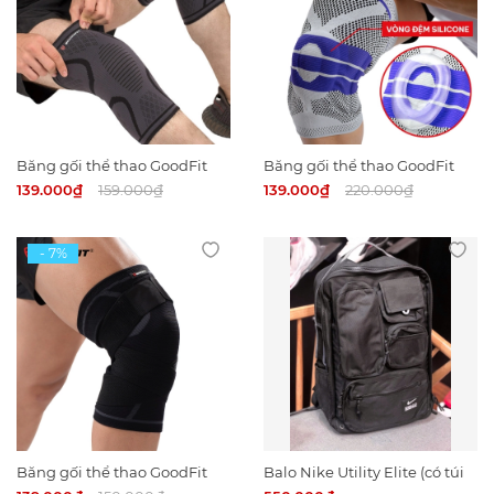
Băng gối thể thao GoodFit
Băng gối thể thao GoodFit
518K (CẶP)
513K
139.000₫
159.000₫
139.000₫
220.000₫
Băng gối thể thao GoodFit
Balo Nike Utility Elite (có túi
511K
Air)