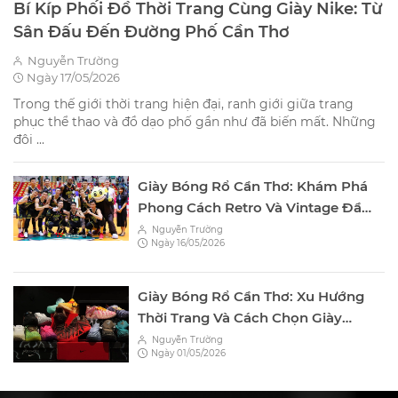
Bí Kíp Phối Đồ Thời Trang Cùng Giày Nike: Từ
Sân Đấu Đến Đường Phố Cần Thơ
Nguyễn Trường
Ngày 17/05/2026
Trong thế giới thời trang hiện đại, ranh giới giữa trang
phục thể thao và đồ dạo phố gần như đã biến mất. Những
đôi ...
Giày Bóng Rổ Cần Thơ: Khám Phá
Phong Cách Retro Và Vintage Đầy
Cuốn Hút Tại Vint Station
Nguyễn Trường
Ngày 16/05/2026
Giày Bóng Rổ Cần Thơ: Xu Hướng
Thời Trang Và Cách Chọn Giày
"Đỉnh" Tại Vint Station
Nguyễn Trường
Ngày 01/05/2026