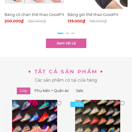
Băng cổ chân thể thao GoodFit
Băng gối thể thao GoodFit
614A (CẶP)
518K (CẶP)
200.000₫
250.000₫
139.000₫
159.000₫
Xem tất cả
TẤT CẢ SẢN PHẨM
Các sản phẩm có tại cửa hàng
Giày
Phụ kiện + Quần áo
Sale