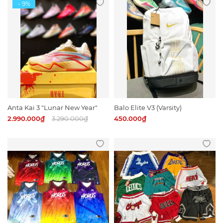
Anta Kai 3 "Lunar New Year"
Balo Elite V3 (Varsity)
2.990.000₫
3.290.000₫
450.000₫