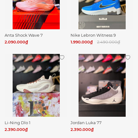
Anta Shock Wave 7
Nike Lebron Witness 9
2.090.000₫
1.990.000₫
2.490.000₫
Li-Ning Dlo 1
Jordan Luka 77
2.390.000₫
2.390.000₫