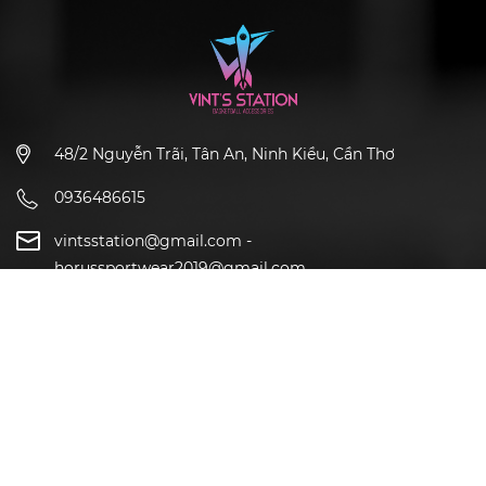
48/2 Nguyễn Trãi, Tân An, Ninh Kiều, Cần Thơ
0936486615
vintsstation@gmail.com
-
horussportwear2019@gmail.com
CHÍNH SÁCH
HỖ TRỢ KHÁCH HÀNG
THEO DÕI CHÚNG TÔI