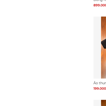
7
899.00
Áo thu
199.00