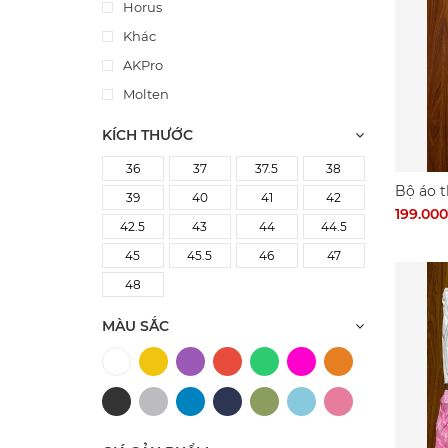
Horus
Khác
AKPro
Molten
KÍCH THƯỚC
36
37
37.5
38
Bộ áo 
39
40
41
42
199.00
42.5
43
44
44.5
45
45.5
46
47
48
MÀU SẮC