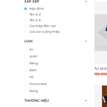
SẮP XẾP
Mặc định
Tên A-Z
Tên Z-A
Giá thấp đến cao
Giá cao xuống thấp
LOẠI
áo
quần
Băng
Áo phô
Balo
Ninh Ki
199.00
Vớ
Procombat
Bóng
THƯƠNG HIỆU