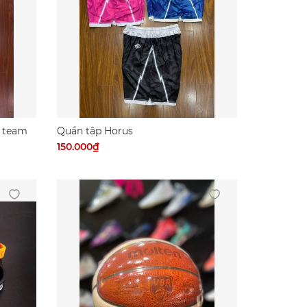
 team
Quần tập Horus
150.000₫