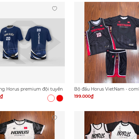
ng Horus premium đội tuyển
Bộ đấu Horus VietNam - com
ều
team
0₫
199.000₫