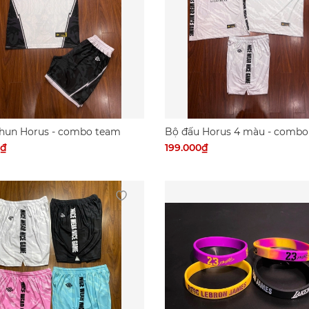
thun Horus - combo team
Bộ đấu Horus 4 màu - combo
0₫
199.000₫