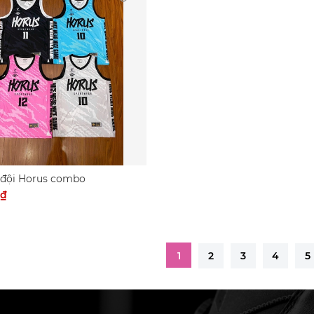
 đội Horus combo
0₫
1
2
3
4
5