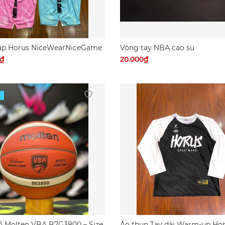
ập Horus NiceWearNiceGame
Vòng tay NBA cao su
0₫
20.000₫
ổ Molten VBA B7G3800 – Size
Áo thun Tay dài Warm-up Ho