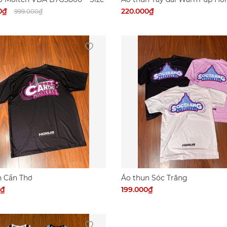
Premium
0₫
220.000₫
999.000₫
n Cần Thơ
Áo thun Sóc Trăng
0₫
199.000₫