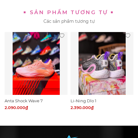
SẢN PHẨM TƯƠNG TỰ
Các sản phẩm tương tự
Anta Shock Wave 7
Li-Ning Dlo 1
2.090.000₫
2.390.000₫