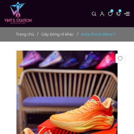
0
0
Trang chủ
Giày bóng rổ khác
Anta Shock Wave 7