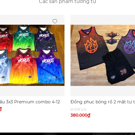
Các sản phẩm tương tự
đấu 3x3 Premium combo 4-12
Đồng phục bóng rổ 2 mặt tự t
ẵn (có số)
₫
HORUS
380.000₫