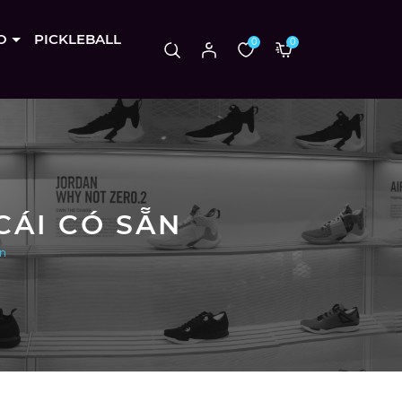
O
PICKLEBALL
0
0
CÁI CÓ SẴN
ẵn