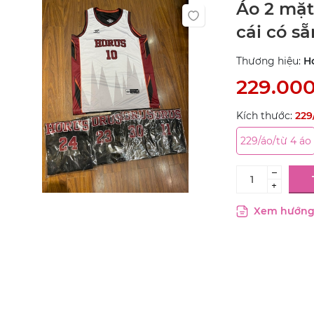
Áo 2 mặt
cái có sẵ
Thương hiệu:
H
229.00
Kích thước:
229
229/áo/từ 4 áo
–
+
Xem hướng 