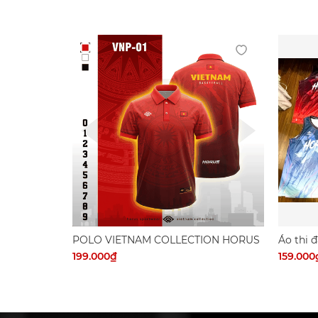
POLO VIETNAM COLLECTION HORUS
Áo thi 
cái có s
199.000₫
159.000