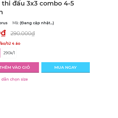
 thi đấu 3x3 combo 4-5
n
orus
Mã:
(Đang cập nhật...)
0₫
290.000₫
/áo/từ 4 áo
290k/1
THÊM VÀO GIỎ
MUA NGAY
dẫn chọn size