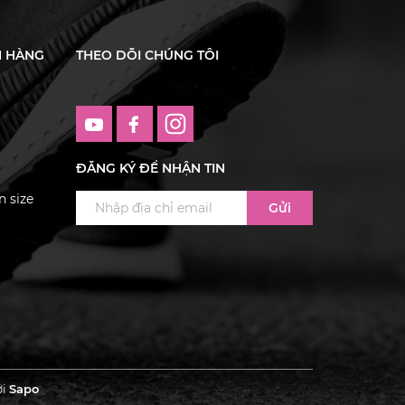
H HÀNG
THEO DÕI CHÚNG TÔI
ĐĂNG KÝ ĐỂ NHẬN TIN
 size
Gửi
ởi
Sapo