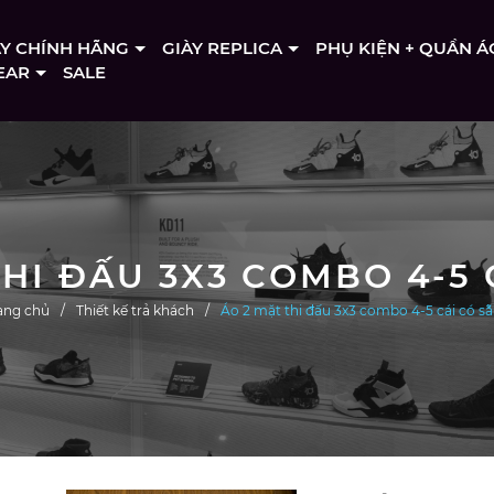
ÀY CHÍNH HÃNG
GIÀY REPLICA
PHỤ KIỆN + QUẦN Á
EAR
SALE
THI ĐẤU 3X3 COMBO 4-5 
ang chủ
Thiết kế trả khách
Áo 2 mặt thi đấu 3x3 combo 4-5 cái có s