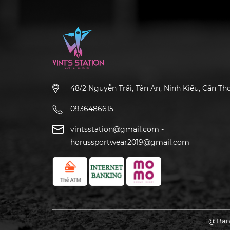
48/2 Nguyễn Trãi, Tân An, Ninh Kiều, Cần Th
0936486615
vintsstation@gmail.com
-
horussportwear2019@gmail.com
@ Bản