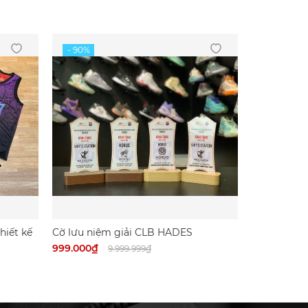
hiết kế
Cờ lưu niệm giải CLB HADES
999.000₫
9.999.999₫