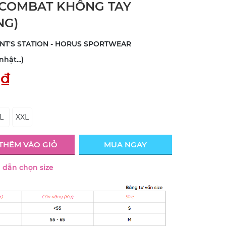
 COMBAT KHÔNG TAY
NG)
INT'S STATION - HORUS SPORTWEAR
hật...)
0₫
L
XXL
THÊM VÀO GIỎ
MUA NGAY
dẫn chọn size