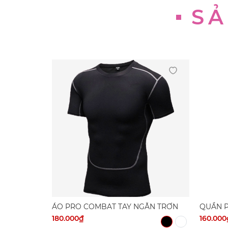
SẢ
ÁO PRO COMBAT TAY NGẮN TRƠN
QUẦN P
180.000₫
160.000