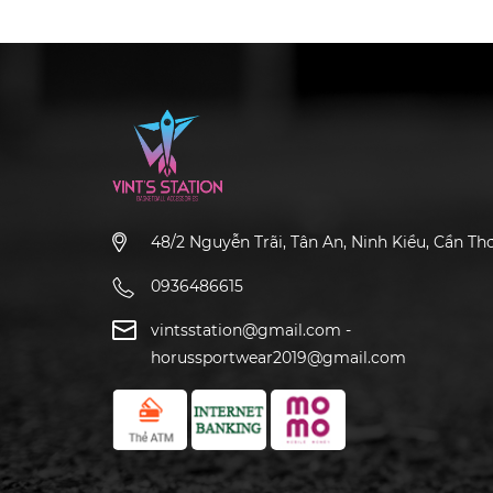
48/2 Nguyễn Trãi, Tân An, Ninh Kiều, Cần Th
0936486615
vintsstation@gmail.com
-
horussportwear2019@gmail.com