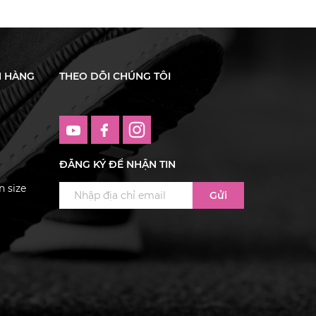
H HÀNG
THEO DÕI CHÚNG TÔI
ĐĂNG KÝ ĐỂ NHẬN TIN
 size
Gửi