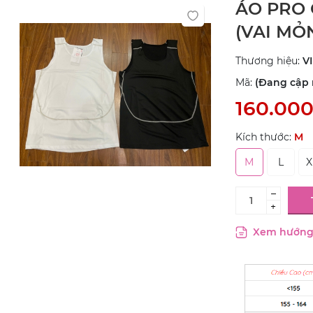
ÁO PRO
(VAI MỎ
Thương hiệu:
V
Mã:
(Đang cập n
160.00
Kích thước:
M
M
L
X
–
+
Xem hướng 