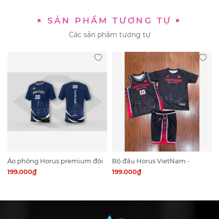
SẢN PHẨM TƯƠNG TỰ
Các sản phẩm tương tự
Áo phông Horus premium đội
Bộ đấu Horus VietNam -
tuyển Ninh Kiều
combo team
199.000₫
199.000₫