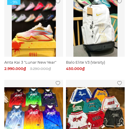
Anta Kai 3 "Lunar New Year"
Balo Elite V3 (Varsity)
2.990.000₫
3.290.000₫
450.000₫