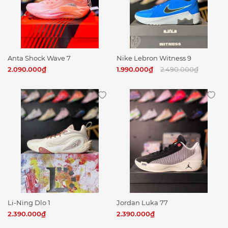
Anta Shock Wave 7
Nike Lebron Witness 9
2.090.000₫
1.990.000₫
2.490.000₫
Li-Ning Dlo 1
Jordan Luka 77
2.390.000₫
2.390.000₫