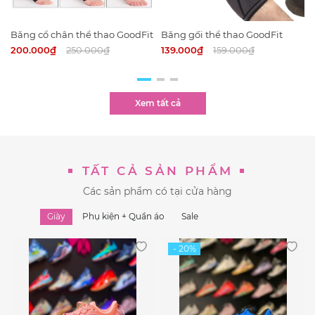
Băng cổ chân thể thao GoodFit
Băng gối thể thao GoodFit
614A (CẶP)
518K (CẶP)
200.000₫
250.000₫
139.000₫
159.000₫
Xem tất cả
TẤT CẢ SẢN PHẨM
Các sản phẩm có tại cửa hàng
Giày
Phụ kiện + Quần áo
Sale