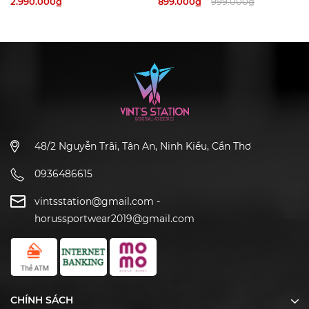
2.990.000₫
899.000₫
999.000₫
không có sẵn)
48/2 Nguyễn Trãi, Tân An, Ninh Kiều, Cần Thơ
0936486615
vintsstation@gmail.com
-
horussportwear2019@gmail.com
CHÍNH SÁCH