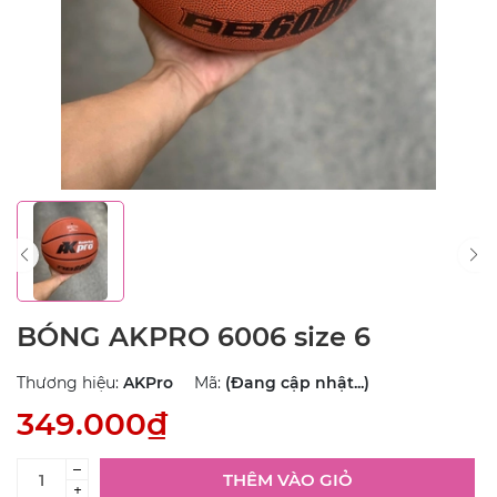
BÓNG AKPRO 6006 size 6
Thương hiệu:
AKPro
Mã:
(Đang cập nhật...)
349.000₫
–
THÊM VÀO GIỎ
+