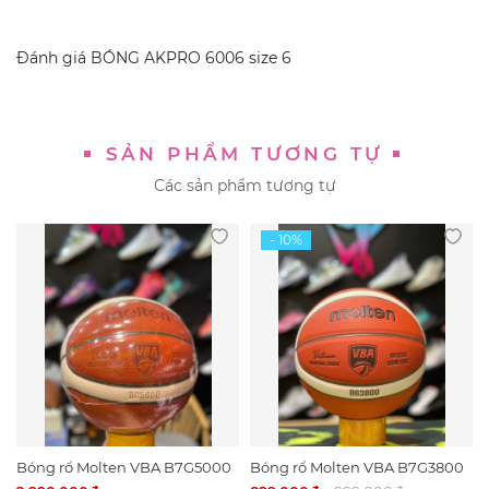
Đánh giá
BÓNG AKPRO 6006 size 6
SẢN PHẨM TƯƠNG TỰ
Các sản phẩm tương tự
Bóng rổ Molten VBA B7G5000
Bóng rổ Molten VBA B7G3800
Da thật – Size 7 (Hàng order
– Size 7