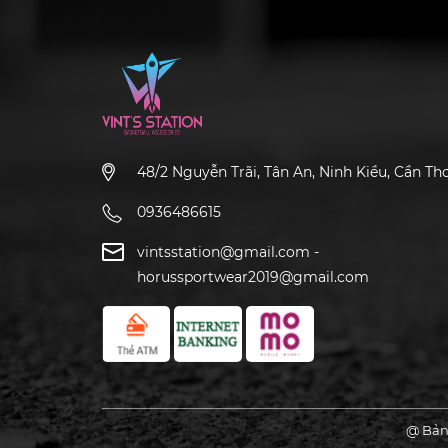
48/2 Nguyễn Trãi, Tân An, Ninh Kiều, Cần Th
0936486615
vintsstation@gmail.com
-
horussportwear2019@gmail.com
@ Bản