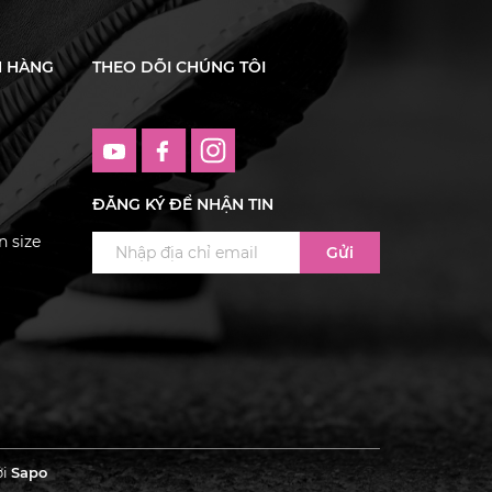
H HÀNG
THEO DÕI CHÚNG TÔI
ĐĂNG KÝ ĐỂ NHẬN TIN
 size
Gửi
ởi
Sapo