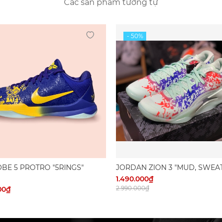
Các sản phẩm tương tự
OBE 5 PROTRO "5RINGS"
JORDAN ZION 3 "MUD, SWEA
TEARS"
1.490.000₫
2.990.000₫
00₫