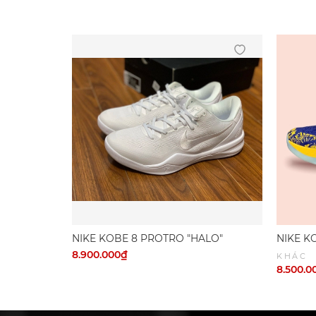
NIKE KOBE 8 PROTRO "HALO"
NIKE K
8.900.000₫
KHÁC
8.500.0