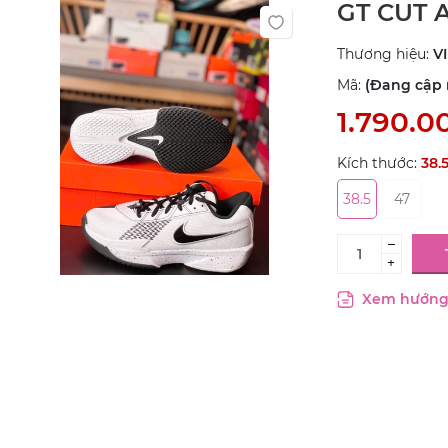
GT CUT
Thương hiệu:
V
Mã:
(Đang cập n
1.790.0
Kích thước:
38.
38.5
47
–
+
Xem hướng 