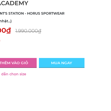
 ACADEMY
INT'S STATION - HORUS SPORTWEAR
hật...)
00₫
1.990.000₫
5
THÊM VÀO GIỎ
MUA NGAY
dẫn chọn size