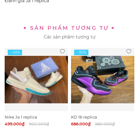
Đánh giá
Ja 1 replica
SẢN PHẨM TƯƠNG TỰ
Các sản phẩm tương tự
Nike Ja 1 replica
KD 16 replica
499.000₫
900.000₫
686.000₫
980.000₫