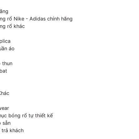
Hãng
ng rổ Nike - Adidas chính hãng
ng rổ khác
plica
uần áo
 thun
bat
Khác
wear
ục bóng rổ tự thiết kế
 sẵn
 trả khách