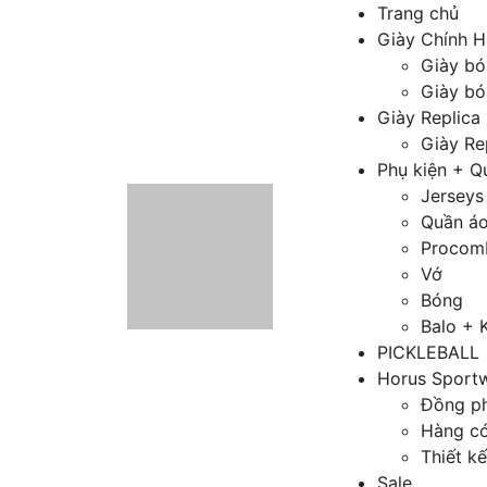
Trang chủ
Giày Chính 
Giày bó
Giày bó
Giày Replica
Giày Re
Phụ kiện + Q
Jerseys
Quần áo
Procom
Vớ
Bóng
Balo + 
PICKLEBALL
Horus Sport
Đồng ph
Hàng có
Thiết kế
Sale