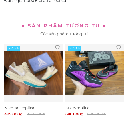
Đánh giá
Kobe 5 protro replica
SẢN PHẨM TƯƠNG TỰ
Các sản phẩm tương tự
Nike Ja 1 replica
KD 16 replica
499.000₫
900.000₫
686.000₫
980.000₫