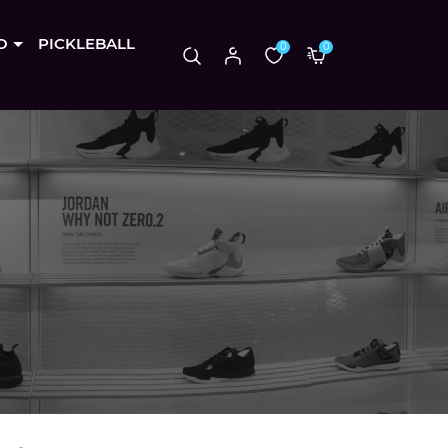
O
PICKLEBALL
0
0