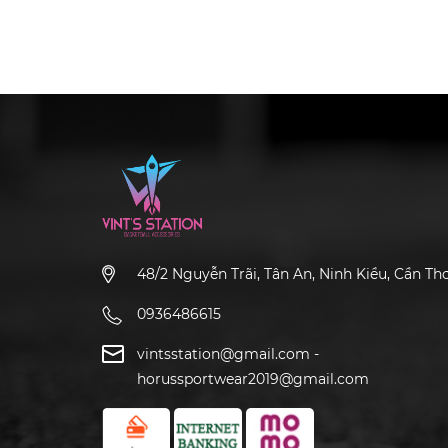
48/2 Nguyễn Trãi, Tân An, Ninh Kiều, Cần Th
0936486615
vintsstation@gmail.com
-
horussportwear2019@gmail.com