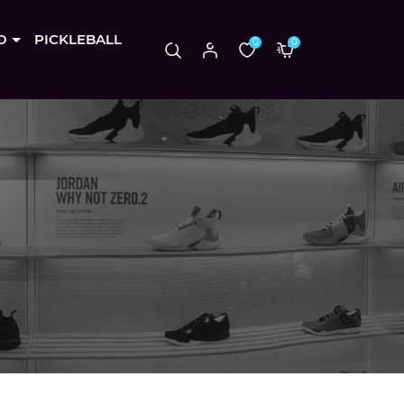
O
PICKLEBALL
0
0