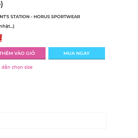
)
INT'S STATION - HORUS SPORTWEAR
hật...)
₫
THÊM VÀO GIỎ
MUA NGAY
dẫn chọn size