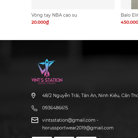
Vòng tay NBA cao su
Balo Eli
20.000₫
450.00
48/2 Nguyễn Trãi, Tân An, Ninh Kiều, Cần Th
0936486615
vintsstation@gmail.com
-
horussportwear2019@gmail.com