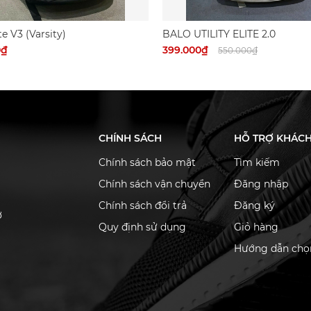
te V3 (Varsity)
BALO UTILITY ELITE 2.0
0₫
399.000₫
550.000₫
CHÍNH SÁCH
HỖ TRỢ KHÁC
Chính sách bảo mật
Tìm kiếm
Chính sách vận chuyển
Đăng nhập
Chính sách đổi trả
Đăng ký
ơ
Quy định sử dụng
Giỏ hàng
Hướng dẫn chọn