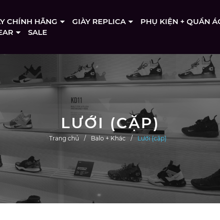
ÀY CHÍNH HÃNG
GIÀY REPLICA
PHỤ KIỆN + QUẦN Á
EAR
SALE
LƯỚI (CẶP)
Trang chủ
Balo + Khác
Lưới (cặp)