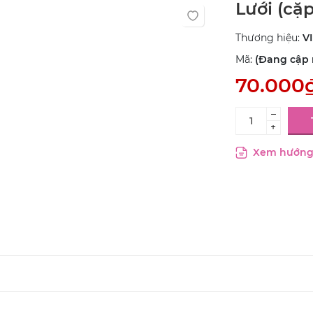
Lưới (cặp
Thương hiệu:
V
Mã:
(Đang cập n
70.000
–
+
Xem hướng 