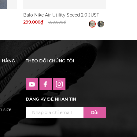
Balo Nike Air Utility Speed 2.0 JUST
DO IT (có túi Air)
299.000₫
480.000₫
H HÀNG
THEO DÕI CHÚNG TÔI
ĐĂNG KÝ ĐỂ NHẬN TIN
 size
Gửi