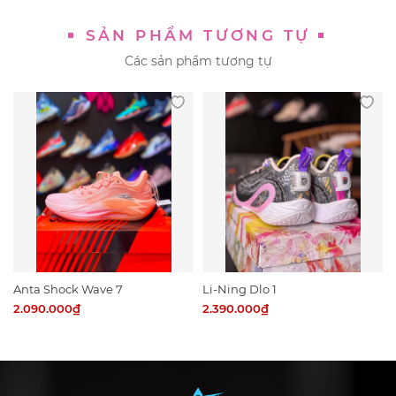
SẢN PHẨM TƯƠNG TỰ
Các sản phẩm tương tự
Anta Shock Wave 7
Li-Ning Dlo 1
2.090.000₫
2.390.000₫