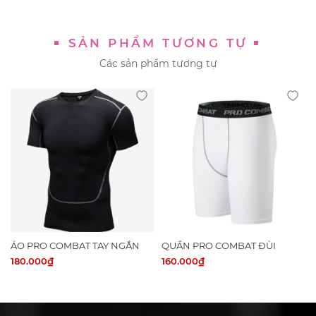
SẢN PHẨM TƯƠNG TỰ
Các sản phẩm tương tự
ÁO PRO COMBAT TAY NGẮN
QUẦN PRO COMBAT ĐÙI
TRƠN
(NGẮN)
180.000₫
160.000₫