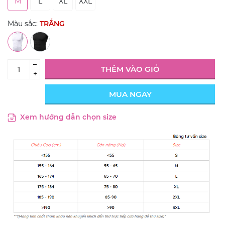
M
L
XL
XXL
Màu sắc:
TRẮNG
–
THÊM VÀO GIỎ
+
MUA NGAY
Xem hướng dẫn chọn size