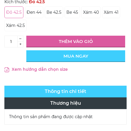
Kích thước:
Đỏ 42.5
Đỏ 42.5
Đen 44
Be 42.5
Be 45
Xám 40
Xám 41
Xám 42.5
–
THÊM VÀO GIỎ
+
MUA NGAY
Xem hướng dẫn chọn size
Thông tin chi tiết
Thương hiệu
Thông tin sản phẩm đang được cập nhật