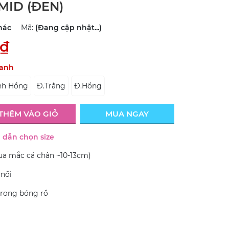
MID (ĐEN)
hác
Mã:
(Đang cập nhật...)
0₫
anh
nh Hồng
Đ.Trắng
Đ.Hồng
THÊM VÀO GIỎ
MUA NGAY
dẫn chọn size
a mắc cá chân ~10-13cm)
nổi
trong bóng rổ