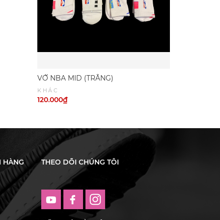
VỚ NBA MID (TRẮNG)
KHÁC
120.000₫
H HÀNG
THEO DÕI CHÚNG TÔI