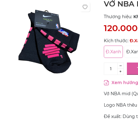
VỚ NBA 
Thương hiệu:
K
120.00
Kích thước:
Đ.X
Đ.Xanh
Đ.Xa
–
+
Xem hướng 
Vớ NBA mid (Qu
Logo NBA thêu 
Đề xuất: Dùng 