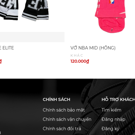
 ELITE
VỚ NBA MID (HỒNG)
KHÁC
₫
120.000₫
CHÍNH SÁCH
HỖ TRỢ KHÁC
Chính sách bảo mật
Tìm kiếm
Chính sách vận chuyển
Đăng nhập
Chính sách đổi trả
Đăng ký
ơ