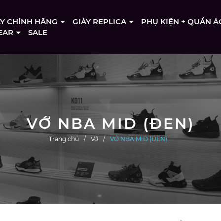
ÀY CHÍNH HÃNG
GIÀY REPLICA
PHỤ KIỆN + QUẦN Á
EAR
SALE
VỚ NBA MID (ĐEN)
Trang chủ
Vớ
VỚ NBA MID (ĐEN)