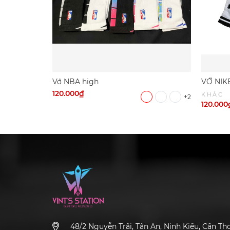
Vớ NBA high
VỚ NIKE
120.000₫
KHÁC
+2
120.000
48/2 Nguyễn Trãi, Tân An, Ninh Kiều, Cần Th