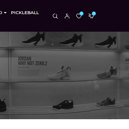
O
PICKLEBALL
0
0