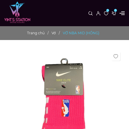
0
0
Trang chủ
Vớ
VỚ NBA MID (HỒNG)