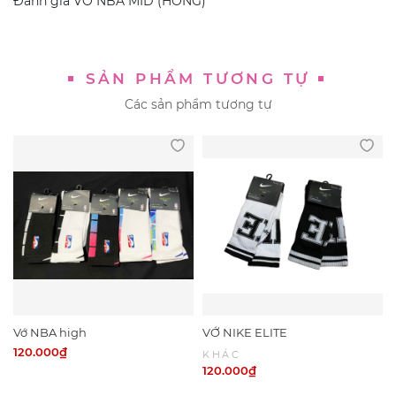
Đánh giá
VỚ NBA MID (HỒNG)
SẢN PHẨM TƯƠNG TỰ
Các sản phẩm tương tự
Vớ NBA high
VỚ NIKE ELITE
120.000₫
KHÁC
120.000₫