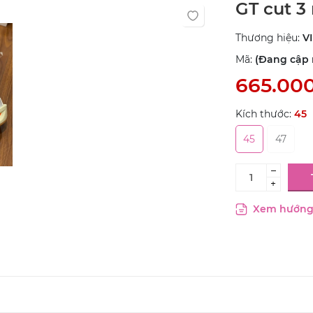
GT cut 3 
Thương hiệu:
V
Mã:
(Đang cập n
665.00
Kích thước:
45
45
47
–
+
Xem hướng 