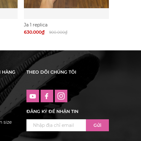
Ja 1 replica
Ja 1 replica
630.000₫
630.000₫
900.000₫
H HÀNG
THEO DÕI CHÚNG TÔI
ĐĂNG KÝ ĐỂ NHẬN TIN
 size
Gửi