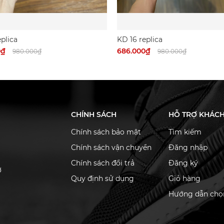
plica
KD 16 replica
0₫
686.000₫
980.000₫
980.000₫
CHÍNH SÁCH
HỖ TRỢ KHÁC
Chính sách bảo mật
Tìm kiếm
Chính sách vận chuyển
Đăng nhập
Chính sách đổi trả
Đăng ký
ơ
Quy định sử dụng
Giỏ hàng
Hướng dẫn chọn