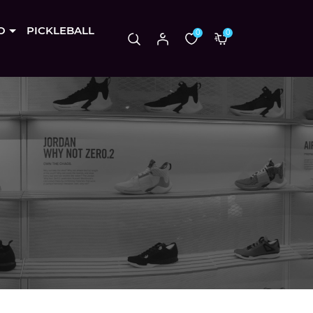
O
PICKLEBALL
0
0