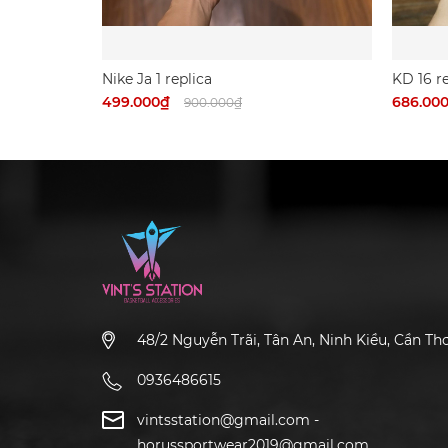
Nike Ja 1 replica
KD 16 re
499.000₫
686.00
900.000₫
48/2 Nguyễn Trãi, Tân An, Ninh Kiều, Cần Th
0936486615
vintsstation@gmail.com
-
horussportwear2019@gmail.com