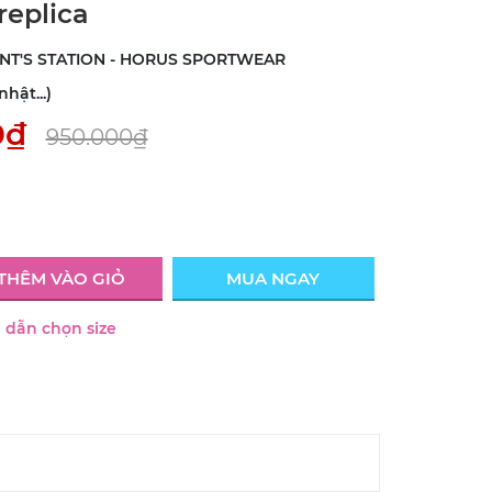
replica
INT'S STATION - HORUS SPORTWEAR
hật...)
0₫
950.000₫
THÊM VÀO GIỎ
MUA NGAY
dẫn chọn size