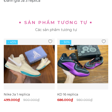
Đánh giá
Ja 3 replica
SẢN PHẨM TƯƠNG TỰ
Các sản phẩm tương tự
Nike Ja 1 replica
KD 16 replica
499.000₫
900.000₫
686.000₫
980.000₫