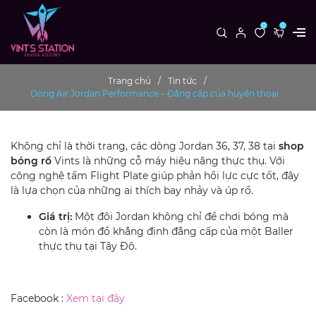
0
0
Trang chủ
Tin tức
Dòng Air Jordan Performance – Đẳng cấp của huyền thoại
Không chỉ là thời trang, các dòng Jordan 36, 37, 38 tại
shop
bóng rổ
Vints là những cỗ máy hiệu năng thực thụ. Với
công nghệ tấm Flight Plate giúp phản hồi lực cực tốt, đây
là lựa chọn của những ai thích bay nhảy và úp rổ.
Giá trị:
Một đôi Jordan không chỉ để chơi bóng mà
còn là món đồ khẳng định đẳng cấp của một Baller
thực thụ tại Tây Đô.
Facebook :
Xem tại đây