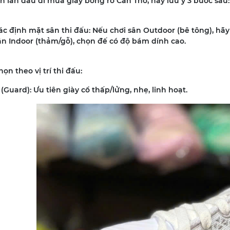
 lần đầu đi mua giày bóng rổ Cần Thơ, hãy lưu ý 3 bước sau:
ác định mặt sân thi đấu: Nếu chơi sân Outdoor (bê tông), hã
ân Indoor (thảm/gỗ), chọn đế có độ bám dính cao.
họn theo vị trí thi đấu:
(Guard): Ưu tiên giày cổ thấp/lửng, nhẹ, linh hoạt.