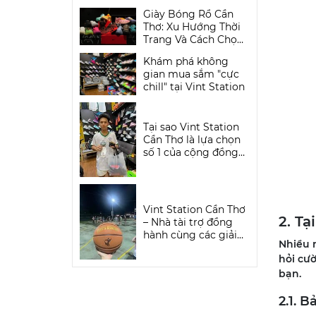
Vintage Đầy Cuốn
Giày Bóng Rổ Cần
Hút Tại Vint Station
Thơ: Xu Hướng Thời
Trang Và Cách Chọn
Giày "Đỉnh" Tại Vint
Khám phá không
Station
gian mua sắm "cực
chill" tại Vint Station
Tại sao Vint Station
Cần Thơ là lựa chọn
số 1 của cộng đồng
Ballers miền Tây?
Vint Station Cần Thơ
2. T
– Nhà tài trợ đồng
hành cùng các giải
Nhiều 
bóng rổ phong trào
hỏi cườ
bạn.
2.1. 