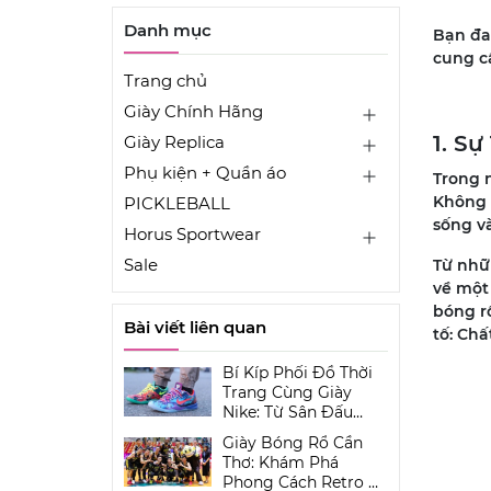
Danh mục
Bạn đan
cung c
Trang chủ
Giày Chính Hãng
1. S
Giày Replica
Phụ kiện + Quần áo
Trong 
Không 
PICKLEBALL
sống và
Horus Sportwear
Sale
Từ nhữ
về một 
bóng rổ
Bài viết liên quan
tố: Chấ
Bí Kíp Phối Đồ Thời
Trang Cùng Giày
Nike: Từ Sân Đấu
Đến Đường Phố Cần
Giày Bóng Rổ Cần
Thơ
Thơ: Khám Phá
Phong Cách Retro Và