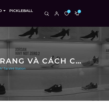
O
PICKLEBALL
0
0
GIÀY BÓNG RỔ CẦN THƠ: XU HƯỚNG THỜI TRANG VÀ CÁCH CHỌN GIÀY "ĐỈNH" TẠI VINT STATION
 Tại Vint Station