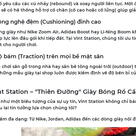
 yêu cầu các cú nhảy (rebound) và xoay người liên tục. Một 
 sẽ có hệ thống hỗ trợ cổ chân (cổ cao hoặc cổ lửng) giúp giả
Công nghệ đệm (Cushioning) đỉnh cao
ng giày như Nike Zoom Air, Adidas Boost hay Li-Ning Boom 
 lực lên đầu gối khi tiếp đất. Tại Vint Station, chúng tôi ư
 cho người chơi.
Độ bám (Traction) trên mọi bề mặt sân
chơi sân gỗ trong nhà hay sân bê tông ngoài trời (outdoor) 
Những mẫu giày tại shop luôn được kiểm định về độ bền bỉ c
int Station – "Thiên Đường" Giày Bóng Rổ C
 như một biểu tượng của sự uy tín, Vint Station không chỉ bá
 lại tin tưởng lựa chọn chúng tôi?
m đa dạng: Từ Nike, Jordan, Adidas đến các dòng giày nội đị