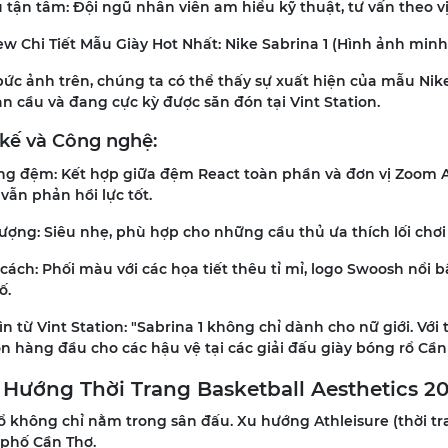
 tận tâm: Đội ngũ nhân viên am hiểu kỹ thuật, tư vấn theo vị tr
ew Chi Tiết Mẫu Giày Hot Nhất: Nike Sabrina 1 (Hình ảnh minh
bức ảnh trên, chúng ta có thể thấy sự xuất hiện của mẫu Nik
n cầu và đang cực kỳ được săn đón tại Vint Station.
 kế và Công nghệ:
ng đệm: Kết hợp giữa đệm React toàn phần và đơn vị Zoom Ai
ẫn phản hồi lực tốt.
ượng: Siêu nhẹ, phù hợp cho những cầu thủ ưa thích lối chơi t
ách: Phối màu với các họa tiết thêu tỉ mỉ, logo Swoosh nổi bậ
ố.
n từ Vint Station: "Sabrina 1 không chỉ dành cho nữ giới. Với t
n hàng đầu cho các hậu vệ tại các giải đấu giày bóng rổ Cần
u Hướng Thời Trang Basketball Aesthetics 2
ổ không chỉ nằm trong sân đấu. Xu hướng Athleisure (thời t
phố Cần Thơ.