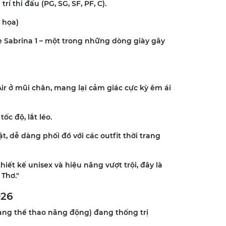
í thi đấu (PG, SG, SF, PF, C).
 họa)
e Sabrina 1 – một trong những dòng giày gây
r ở mũi chân, mang lại cảm giác cực kỳ êm ái
ốc độ, lắt léo.
t, dễ dàng phối đồ với các outfit thời trang
hiết kế unisex và hiệu năng vượt trội, đây là
 Thơ."
026
rang thể thao năng động) đang thống trị