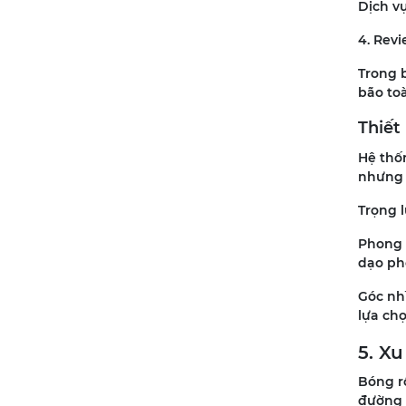
Dịch vụ
4. Revi
Trong 
bão toà
Thiết
Hệ thố
nhưng v
Trọng l
Phong c
dạo ph
Góc nhì
lựa chọ
5. X
Bóng r
đường 