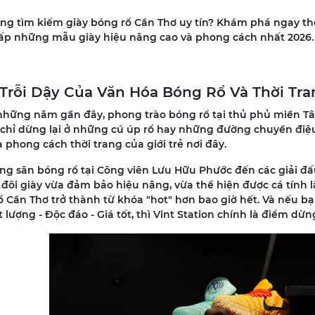
g tìm kiếm giày bóng rổ Cần Thơ uy tín? Khám phá ngay thế g
ấp những mẫu giày hiệu năng cao và phong cách nhất 2026.
ự Trỗi Dậy Của Văn Hóa Bóng Rổ Và Thời Tra
những năm gần đây, phong trào bóng rổ tại thủ phủ miền Tây
chỉ dừng lại ở những cú úp rổ hay những đường chuyền điệu n
 phong cách thời trang của giới trẻ nơi đây.
ng sân bóng rổ tại Công viên Lưu Hữu Phước đến các giải đấ
đôi giày vừa đảm bảo hiệu năng, vừa thể hiện được cá tính là 
 Cần Thơ trở thành từ khóa "hot" hơn bao giờ hết. Và nếu bạ
t lượng - Độc đáo - Giá tốt, thì Vint Station chính là điểm dừn