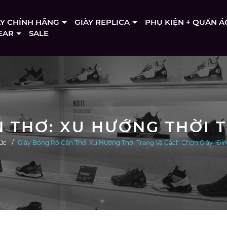
ÀY CHÍNH HÃNG
GIÀY REPLICA
PHỤ KIỆN + QUẦN Á
EAR
SALE
tức
Giày Bóng Rổ Cần Thơ: Xu Hướng Thời Trang Và Cách Chọn Giày "Đỉnh"