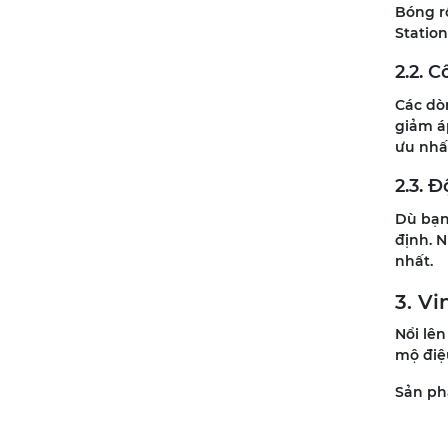
Bóng rổ
Station
2.2. 
Các dò
giảm áp
ưu nhất
2.3. 
Dù bạn 
định. 
nhất.
3. V
Nổi lên
mộ điệu
Sản phẩ