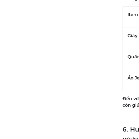
Item 
Giày
Quần
Áo J
Đến với
còn giú
6. H