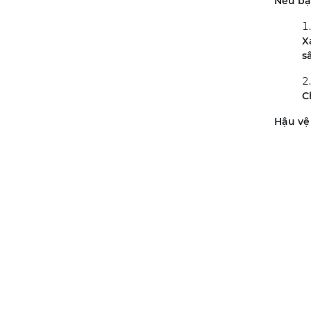
Nếu bạn
X
s
C
Hậu vệ 