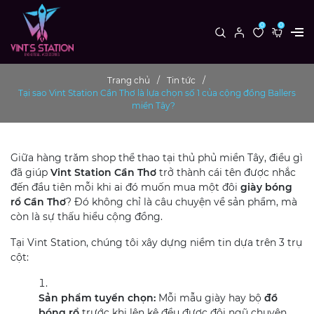
0
0
Trang chủ
Tin tức
Tại sao Vint Station Cần Thơ là lựa chọn số 1 của cộng đồng Ballers
miền Tây?
Giữa hàng trăm shop thể thao tại thủ phủ miền Tây, điều gì
đã giúp
Vint Station Cần Thơ
trở thành cái tên được nhắc
đến đầu tiên mỗi khi ai đó muốn mua một đôi
giày bóng
rổ Cần Thơ
? Đó không chỉ là câu chuyện về sản phẩm, mà
còn là sự thấu hiểu cộng đồng.
Tại Vint Station, chúng tôi xây dựng niềm tin dựa trên 3 trụ
cột:
Sản phẩm tuyển chọn:
Mỗi mẫu giày hay bộ
đồ
bóng rổ
trước khi lên kệ đều được đội ngũ chuyên