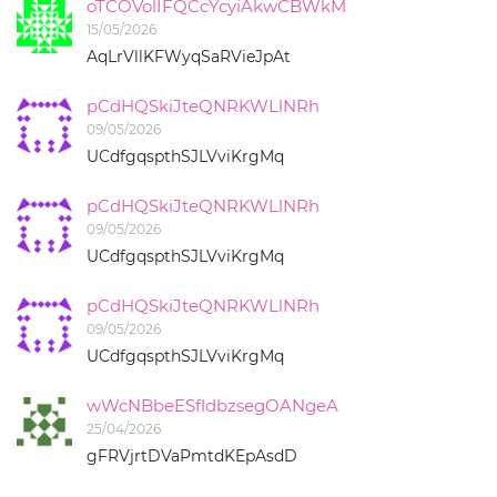
oTCOVolIFQCcYcyiAkwCBWkM
15/05/2026
AqLrVllKFWyqSaRVieJpAt
pCdHQSkiJteQNRKWLlNRh
09/05/2026
UCdfgqspthSJLVviKrgMq
pCdHQSkiJteQNRKWLlNRh
09/05/2026
UCdfgqspthSJLVviKrgMq
pCdHQSkiJteQNRKWLlNRh
09/05/2026
UCdfgqspthSJLVviKrgMq
wWcNBbeESfldbzsegOANgeA
25/04/2026
gFRVjrtDVaPmtdKEpAsdD