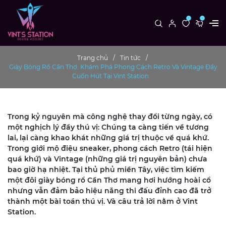
0
0
Trang chủ
Tin tức
Giày Bóng Rổ Cần Thơ: Khám Phá Phong Cách Retro Và Vintage Đầy
Cuốn Hút Tại Vint Station
Trong kỷ nguyên mà công nghệ thay đổi từng ngày, có
một nghịch lý đầy thú vị: Chúng ta càng tiến về tương
lai, lại càng khao khát những giá trị thuộc về quá khứ.
Trong giới mộ điệu sneaker, phong cách Retro (tái hiện
quá khứ) và Vintage (những giá trị nguyên bản) chưa
bao giờ hạ nhiệt. Tại thủ phủ miền Tây, việc tìm kiếm
một đôi giày bóng rổ Cần Thơ mang hơi hướng hoài cổ
nhưng vẫn đảm bảo hiệu năng thi đấu đỉnh cao đã trở
thành một bài toán thú vị. Và câu trả lời nằm ở Vint
Station.