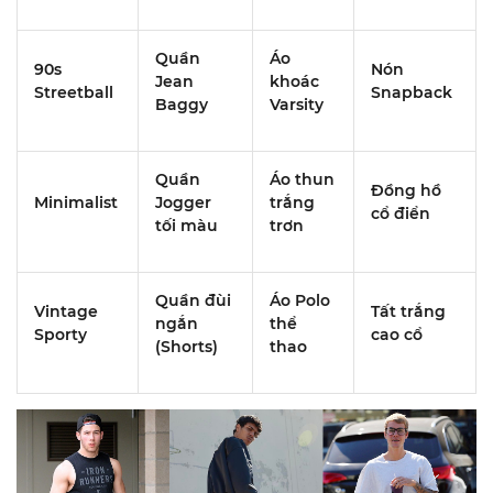
Quần
Áo
90s
Nón
Jean
khoác
Streetball
Snapback
Baggy
Varsity
Quần
Áo thun
Đồng hồ
Minimalist
Jogger
trắng
cổ điển
tối màu
trơn
Quần đùi
Áo Polo
Vintage
Tất trắng
ngắn
thể
Sporty
cao cổ
(Shorts)
thao