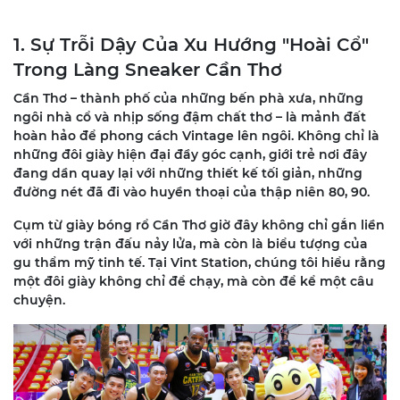
1. Sự Trỗi Dậy Của Xu Hướng "Hoài Cổ"
Trong Làng Sneaker Cần Thơ
Cần Thơ – thành phố của những bến phà xưa, những
ngôi nhà cổ và nhịp sống đậm chất thơ – là mảnh đất
hoàn hảo để phong cách Vintage lên ngôi. Không chỉ là
những đôi giày hiện đại đầy góc cạnh, giới trẻ nơi đây
đang dần quay lại với những thiết kế tối giản, những
đường nét đã đi vào huyền thoại của thập niên 80, 90.
Cụm từ giày bóng rổ Cần Thơ giờ đây không chỉ gắn liền
với những trận đấu nảy lửa, mà còn là biểu tượng của
gu thẩm mỹ tinh tế. Tại Vint Station, chúng tôi hiểu rằng
một đôi giày không chỉ để chạy, mà còn để kể một câu
chuyện.