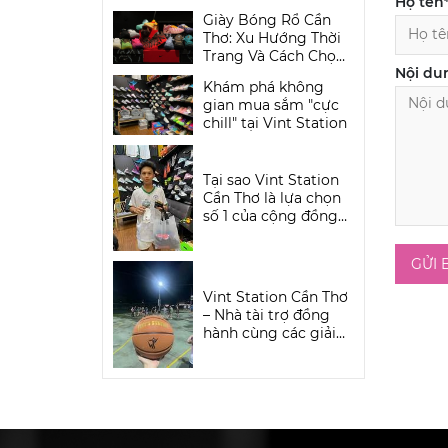
Họ tên
Vintage Đầy Cuốn
Giày Bóng Rổ Cần
Hút Tại Vint Station
Thơ: Xu Hướng Thời
Trang Và Cách Chọn
Nội du
Giày "Đỉnh" Tại Vint
Khám phá không
Station
gian mua sắm "cực
chill" tại Vint Station
Tại sao Vint Station
Cần Thơ là lựa chọn
số 1 của cộng đồng
Ballers miền Tây?
GỬI 
Vint Station Cần Thơ
– Nhà tài trợ đồng
hành cùng các giải
bóng rổ phong trào