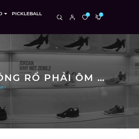
O
PICKLEBALL
0
0
LOCKDOWN VÀ SUPPORT – TẠI SAO GIÀY BÓNG RỔ PHẢI ÔM SÁT?
sát?