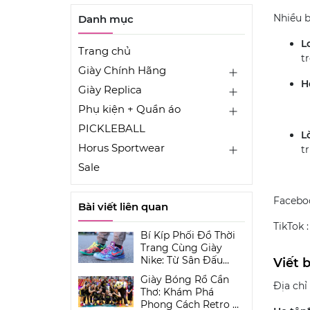
Nhiều 
Danh mục
L
Trang chủ
t
Giày Chính Hãng
H
Giày Replica
Phụ kiện + Quần áo
PICKLEBALL
L
Horus Sportwear
t
Sale
Facebo
Bài viết liên quan
TikTok 
Bí Kíp Phối Đồ Thời
Trang Cùng Giày
Nike: Từ Sân Đấu
Viết 
Đến Đường Phố Cần
Giày Bóng Rổ Cần
Thơ
Địa chỉ
Thơ: Khám Phá
Phong Cách Retro Và