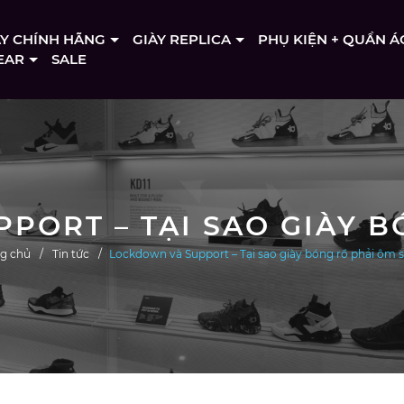
ÀY CHÍNH HÃNG
GIÀY REPLICA
PHỤ KIỆN + QUẦN Á
EAR
SALE
ng chủ
Tin tức
Lockdown và Support – Tại sao giày bóng rổ phải ôm 