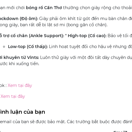
bạn mới chơi
bóng rổ Cần Thơ
thường chọn giày rộng cho thoải 
ockdown (Độ ôm):
Giày phải ôm khít từ gót đến mu bàn chân để 
rong giày, bạn rất dễ bị lật sơ mi (bong gân cổ chân).
ỗ trợ cổ chân (Ankle Support):
*
High-top (Cổ cao):
Bảo vệ tối 
Low-top (Cổ thấp):
Linh hoạt tuyệt đối cho hậu vệ nhưng đò
ời khuyên từ Vints:
Luôn thử giày với một đôi tất dày chuyên d
rước khi xuống tiền.
ok :
Xem tại đây
:
Xem tại đây
bình luận của bạn
 email của bạn sẽ được bảo mật. Các trường bắt buộc được đá