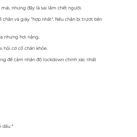
mái, nhưng đây là sai lầm chết người.
chân và giày "hợp nhất". Nếu chân bị trượt bên
đa nhưng hơi nặng.
i hỏi cơ cổ chân khỏe.
ụng để cảm nhận độ lockdown chính xác nhất
nh dấu
*