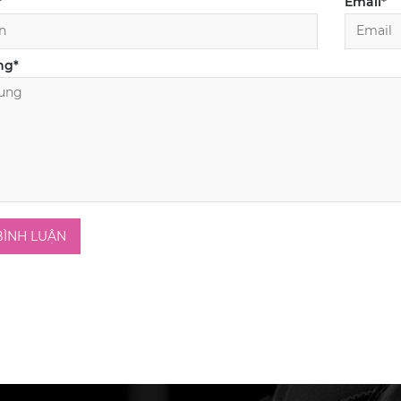
*
Email
*
ng
*
BÌNH LUẬN